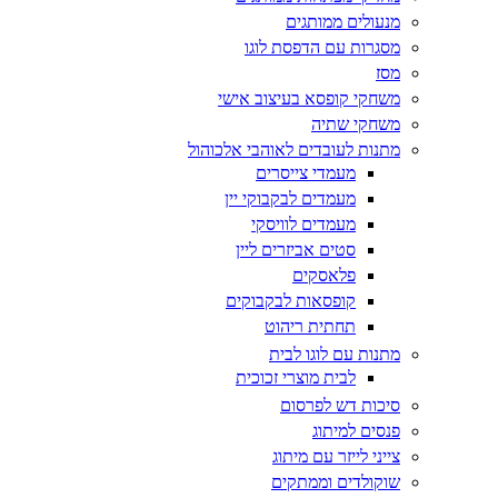
מנעולים ממותגים
מסגרות עם הדפסת לוגו
מסז
משחקי קופסא בעיצוב אישי
משחקי שתיה
מתנות לעובדים לאוהבי אלכוהול
מעמדי צייסרים
מעמדים לבקבוקי יין
מעמדים לוויסקי
סטים אביזרים ליין
פלאסקים
קופסאות לבקבוקים
תחתית ריהוט
מתנות עם לוגו לבית
לבית מוצרי זכוכית
סיכות דש לפרסום
פנסים למיתוג
צייני לייזר עם מיתוג
שוקולדים וממתקים