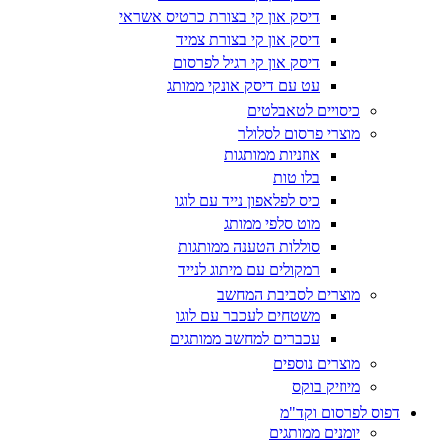
דיסק און קי בצורת כרטיס אשראי
דיסק און קי בצורת צמיד
דיסק און קי רגיל לפרסום
עט עם דיסק אונקי ממותג
כיסויים לטאבלטים
מוצרי פרסום לסלולר
אוזניות ממותגות
בלו טות
כיס לפלאפון נייד עם לוגו
מוט סלפי ממותג
סוללות הטענה ממותגות
רמקולים עם מיתוג לנייד
מוצרים לסביבת המחשב
משטחים לעכבר עם לוגו
עכברים למחשב ממותגים
מוצרים נוספים
מיוזיק בוקס
דפוס לפרסום וקד"מ
יומנים ממותגים