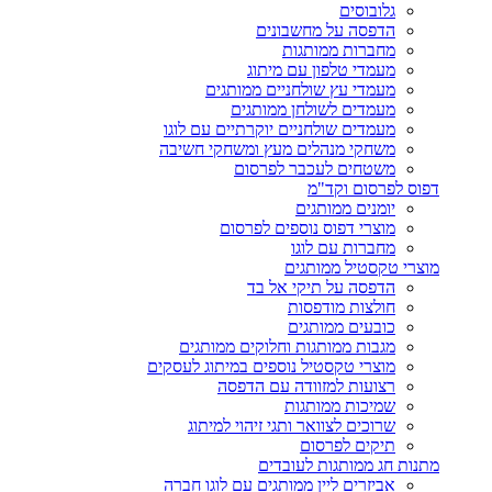
גלובוסים
הדפסה על מחשבונים
מחברות ממותגות
מעמדי טלפון עם מיתוג
מעמדי עץ שולחניים ממותגים
מעמדים לשולחן ממותגים
מעמדים שולחניים יוקרתיים עם לוגו
משחקי מנהלים מעץ ומשחקי חשיבה
משטחים לעכבר לפרסום
דפוס לפרסום וקד"מ
יומנים ממותגים
מוצרי דפוס נוספים לפרסום
מחברות עם לוגו
מוצרי טקסטיל ממותגים
הדפסה על תיקי אל בד
חולצות מודפסות
כובעים ממותגים
מגבות ממותגות וחלוקים ממותגים
מוצרי טקסטיל נוספים במיתוג לעסקים
רצועות למזוודה עם הדפסה
שמיכות ממותגות
שרוכים לצוואר ותגי זיהוי למיתוג
תיקים לפרסום
מתנות חג ממותגות לעובדים
אביזרים ליין ממותגים עם לוגו חברה