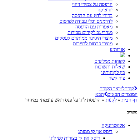
הדפסה על צמידי זיהוי
יודאיקה
כדורי לחץ עם הדפסה
לדרמנים וכלי עבודה לפרסום
מאפרות עם הדפסה
מגרדי גב לקידום מכירות
מוצרי היגיינה ממותגים לעסקים
מוצרי פרסום לתיירות
אודותינו
לקוחות ממליצים
שאלות ותשובות
בין לקוחותינו
צור קשר
קודם
למוצר הקודם
המוצרים הבאים
הבא
דף הבית
»
לִקְנוֹת
»
הדפסת לוגו על פנס ראש עוצמתי במיוחד
מוצרים
אלקטרוניקה
דיסק און קי ממותג
דיסק און קי בצורות לפי לוגו