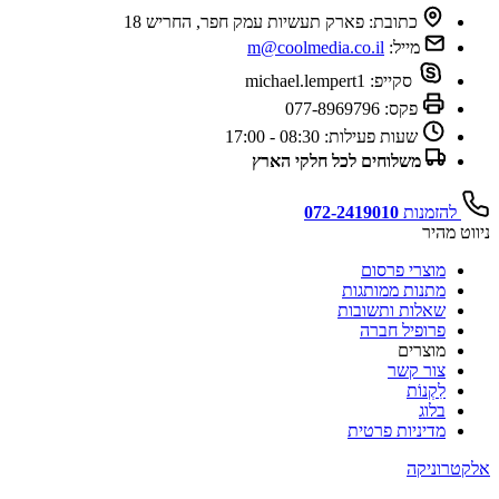
כתובת:
פארק תעשיות עמק חפר, החריש 18
מייל:
m@coolmedia.co.il
סקייפ:
michael.lempert1
פקס:
077-8969796
שעות פעילות:
08:30 - 17:00
משלוחים לכל חלקי הארץ
להזמנות
072-2419010
ניווט מהיר
מוצרי פרסום
מתנות ממותגות
שאלות ותשובות
פרופיל חברה
מוצרים
צור קשר
לִקְנוֹת
בלוג
מדיניות פרטית
אלקטרוניקה