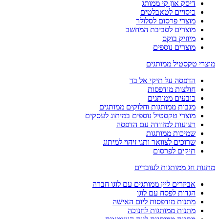
דיסק און קי ממותג
כיסויים לטאבלטים
מוצרי פרסום לסלולר
מוצרים לסביבת המחשב
מיוזיק בוקס
מוצרים נוספים
מוצרי טקסטיל ממותגים
הדפסה על תיקי אל בד
חולצות מודפסות
כובעים ממותגים
מגבות ממותגות וחלוקים ממותגים
מוצרי טקסטיל נוספים במיתוג לעסקים
רצועות למזוודה עם הדפסה
שמיכות ממותגות
שרוכים לצוואר ותגי זיהוי למיתוג
תיקים לפרסום
מתנות חג ממותגות לעובדים
אביזרים ליין ממותגים עם לוגו חברה
הגדות לפסח עם לוגו
מתנות מודפסות ליום האישה
מתנות ממותגות לחנוכה