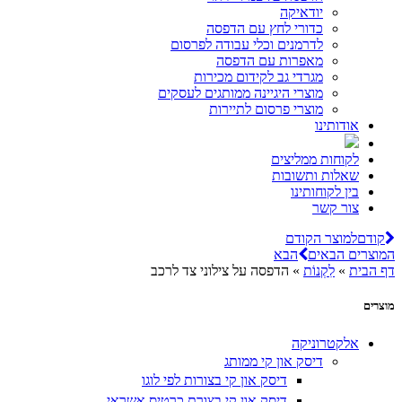
יודאיקה
כדורי לחץ עם הדפסה
לדרמנים וכלי עבודה לפרסום
מאפרות עם הדפסה
מגרדי גב לקידום מכירות
מוצרי היגיינה ממותגים לעסקים
מוצרי פרסום לתיירות
אודותינו
לקוחות ממליצים
שאלות ותשובות
בין לקוחותינו
צור קשר
קודם
למוצר הקודם
מוצרים הבאים
הבא
ף הבית
»
לִקְנוֹת
»
הדפסה על צילוני צד לרכב
וצרים
אלקטרוניקה
דיסק און קי ממותג
דיסק און קי בצורות לפי לוגו
דיסק און קי בצורת כרטיס אשראי