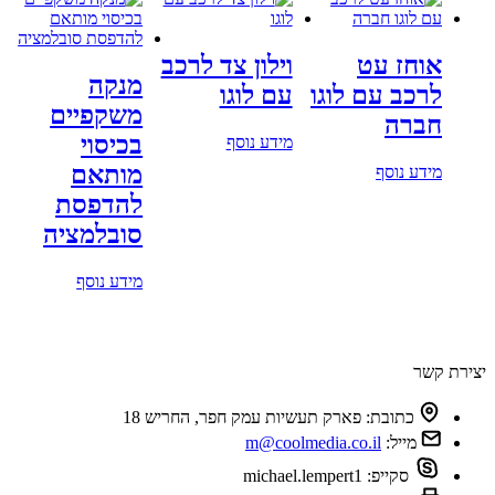
אוחז עט
וילון צד לרכב
מנקה
לרכב עם לוגו
עם לוגו
משקפיים
חברה
בכיסוי
מידע נוסף
מותאם
מידע נוסף
להדפסת
סובלמציה
מידע נוסף
צירת קשר
כתובת:
פארק תעשיות עמק חפר, החריש 18
מייל:
m@coolmedia.co.il
סקייפ:
michael.lempert1