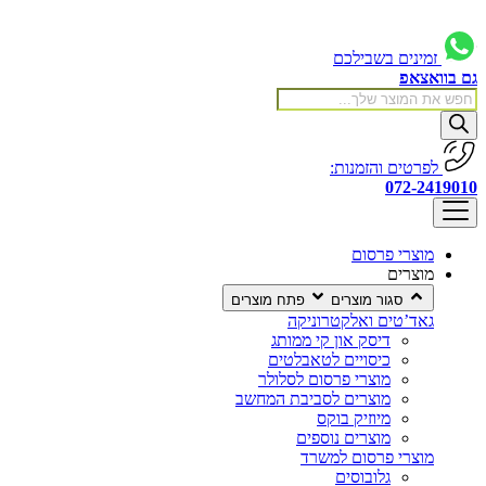
לג
תוכן
זמינים בשבילכם
ם בוואצאפ
Product
searc
לפרטים והזמנות:
072-241901
מוצרי פרסום
מוצרים
סגור מוצרים
פתח מוצרים
גאד’טים ואלקטרוניקה
דיסק און קי ממותג
כיסויים לטאבלטים
מוצרי פרסום לסלולר
מוצרים לסביבת המחשב
מיוזיק בוקס
מוצרים נוספים
מוצרי פרסום למשרד
גלובוסים