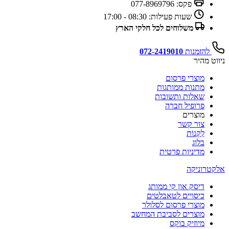
פקס:
077-8969796
שעות פעילות:
08:30 - 17:00
משלוחים לכל חלקי הארץ
להזמנות
072-2419010
יווט מהיר
מוצרי פרסום
מתנות ממותגות
שאלות ותשובות
פרופיל חברה
מוצרים
צור קשר
לִקְנוֹת
בלוג
מדיניות פרטית
לקטרוניקה
דיסק און קי ממותג
כיסויים לטאבלטים
מוצרי פרסום לסלולר
מוצרים לסביבת המחשב
מיוזיק בוקס