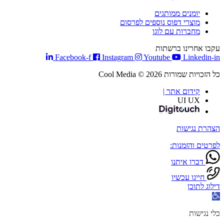
יומנים ממותגים
מוצרי דפוס נוספים לפרסום
מחברות עם לוגו
קבו אחרינו ברשתות
Facebook-f
Instagram
Youtube
Linkedin-i
 הזכויות שמורות Cool Media © 2026
קידום אתר |
UI UX
צהרת נגישות
פרטים והזמנות:
דברו איתנו
חייגו עכשיו
ילוג לתוכן
תח
רגל
גישות
לי נגישות