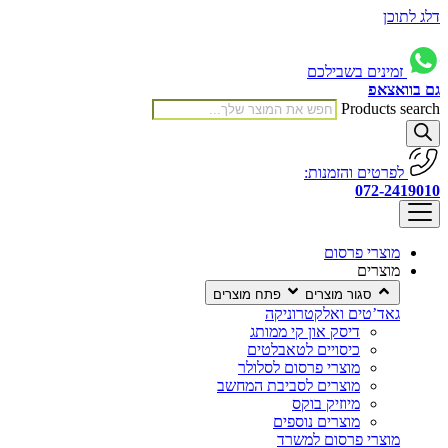
דלג לתוכן
זמינים בשבילכם
גם בוואצאפ
Products search
לפרטים והזמנות:
072-2419010
מוצרי פרסום
מוצרים
סגור מוצרים
פתח מוצרים
גאד’טים ואלקטרוניקה
דיסק און קי ממותג
כיסויים לטאבלטים
מוצרי פרסום לסלולר
מוצרים לסביבת המחשב
מיוזיק בוקס
מוצרים נוספים
מוצרי פרסום למשרד