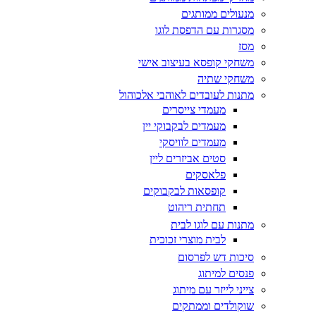
מנעולים ממותגים
מסגרות עם הדפסת לוגו
מסז
משחקי קופסא בעיצוב אישי
משחקי שתיה
מתנות לעובדים לאוהבי אלכוהול
מעמדי צייסרים
מעמדים לבקבוקי יין
מעמדים לוויסקי
סטים אביזרים ליין
פלאסקים
קופסאות לבקבוקים
תחתית ריהוט
מתנות עם לוגו לבית
לבית מוצרי זכוכית
סיכות דש לפרסום
פנסים למיתוג
צייני לייזר עם מיתוג
שוקולדים וממתקים