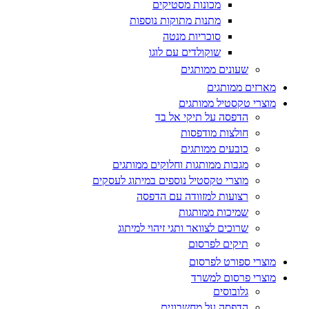
מכונות מסטיקים
מתנות מתוקות נוספות
סוכריות מנטה
שוקולדים עם לוגו
שעונים ממותגים
מארזים ממותגים
מוצרי טקסטיל ממותגים
הדפסה על תיקי אל בד
חולצות מודפסות
כובעים ממותגים
מגבות ממותגות וחלוקים ממותגים
מוצרי טקסטיל נוספים במיתוג לעסקים
רצועות למזוודה עם הדפסה
שמיכות ממותגות
שרוכים לצוואר ותגי זיהוי למיתוג
תיקים לפרסום
מוצרי ספורט לפרסום
מוצרי פרסום למשרד
גלובוסים
הדפסה על מחשבונים