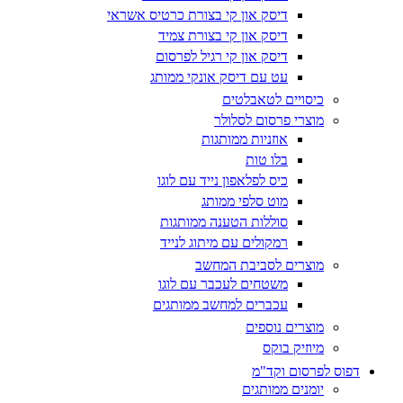
דיסק און קי בצורת כרטיס אשראי
דיסק און קי בצורת צמיד
דיסק און קי רגיל לפרסום
עט עם דיסק אונקי ממותג
כיסויים לטאבלטים
מוצרי פרסום לסלולר
אוזניות ממותגות
בלו טות
כיס לפלאפון נייד עם לוגו
מוט סלפי ממותג
סוללות הטענה ממותגות
רמקולים עם מיתוג לנייד
מוצרים לסביבת המחשב
משטחים לעכבר עם לוגו
עכברים למחשב ממותגים
מוצרים נוספים
מיוזיק בוקס
דפוס לפרסום וקד"מ
יומנים ממותגים