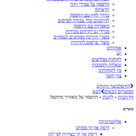
הדפסה על צמידי זיהוי
יודאיקה
כדורי לחץ עם הדפסה
לדרמנים וכלי עבודה לפרסום
מאפרות עם הדפסה
מגרדי גב לקידום מכירות
מוצרי היגיינה ממותגים לעסקים
מוצרי פרסום לתיירות
אודותינו
לקוחות ממליצים
שאלות ותשובות
בין לקוחותינו
צור קשר
קודם
למוצר הקודם
המוצרים הבאים
הבא
דף הבית
»
לִקְנוֹת
»
הדפסה על מאוורר מתקפל
מוצרים
אלקטרוניקה
דיסק און קי ממותג
דיסק און קי בצורות לפי לוגו