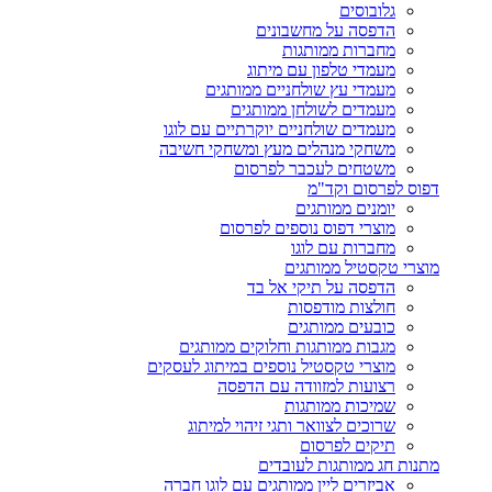
גלובוסים
הדפסה על מחשבונים
מחברות ממותגות
מעמדי טלפון עם מיתוג
מעמדי עץ שולחניים ממותגים
מעמדים לשולחן ממותגים
מעמדים שולחניים יוקרתיים עם לוגו
משחקי מנהלים מעץ ומשחקי חשיבה
משטחים לעכבר לפרסום
דפוס לפרסום וקד"מ
יומנים ממותגים
מוצרי דפוס נוספים לפרסום
מחברות עם לוגו
מוצרי טקסטיל ממותגים
הדפסה על תיקי אל בד
חולצות מודפסות
כובעים ממותגים
מגבות ממותגות וחלוקים ממותגים
מוצרי טקסטיל נוספים במיתוג לעסקים
רצועות למזוודה עם הדפסה
שמיכות ממותגות
שרוכים לצוואר ותגי זיהוי למיתוג
תיקים לפרסום
מתנות חג ממותגות לעובדים
אביזרים ליין ממותגים עם לוגו חברה