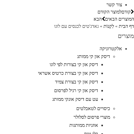
צור קשר
קודם
למוצר הקודם
מוצרים הבאים
הבא
ף הבית
»
לִקְנוֹת
»
גאדג'טים לכנסים עם לוגו
וצרים
אלקטרוניקה
דיסק און קי ממותג
דיסק און קי בצורות לפי לוגו
דיסק און קי בצורת כרטיס אשראי
דיסק און קי בצורת צמיד
דיסק און קי רגיל לפרסום
עט עם דיסק אונקי ממותג
כיסויים לטאבלטים
מוצרי פרסום לסלולר
אוזניות ממותגות
בלו טות