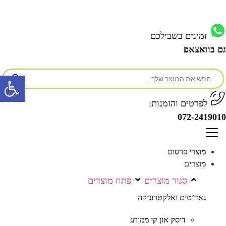
לג
תוכן
זמינים בשבילכם
ם בוואצאפ
Products
פתח סרגל
search
לפרטים והזמנות:
072-241901
מוצרי פרסום
מוצרים
סגור מוצרים
פתח מוצרים
גאד’טים ואלקטרוניקה
דיסק און קי ממותג