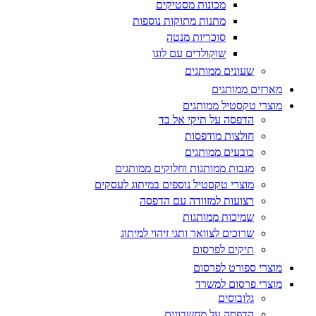
מכונות מסטיקים
מתנות מתוקות נוספות
סוכריות מנטה
שוקולדים עם לוגו
שעונים ממותגים
מארזים ממותגים
מוצרי טקסטיל ממותגים
הדפסה על תיקי אל בד
חולצות מודפסות
כובעים ממותגים
מגבות ממותגות וחלוקים ממותגים
מוצרי טקסטיל נוספים במיתוג לעסקים
רצועות למזוודה עם הדפסה
שמיכות ממותגות
שרוכים לצוואר ותגי זיהוי למיתוג
תיקים לפרסום
מוצרי ספורט לפרסום
מוצרי פרסום למשרד
גלובוסים
הדפסה על מחשבונים