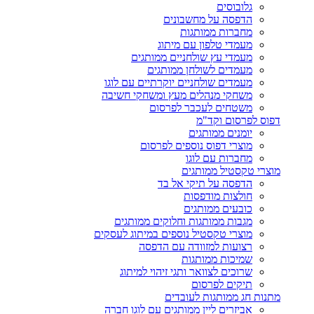
גלובוסים
הדפסה על מחשבונים
מחברות ממותגות
מעמדי טלפון עם מיתוג
מעמדי עץ שולחניים ממותגים
מעמדים לשולחן ממותגים
מעמדים שולחניים יוקרתיים עם לוגו
משחקי מנהלים מעץ ומשחקי חשיבה
משטחים לעכבר לפרסום
דפוס לפרסום וקד"מ
יומנים ממותגים
מוצרי דפוס נוספים לפרסום
מחברות עם לוגו
מוצרי טקסטיל ממותגים
הדפסה על תיקי אל בד
חולצות מודפסות
כובעים ממותגים
מגבות ממותגות וחלוקים ממותגים
מוצרי טקסטיל נוספים במיתוג לעסקים
רצועות למזוודה עם הדפסה
שמיכות ממותגות
שרוכים לצוואר ותגי זיהוי למיתוג
תיקים לפרסום
מתנות חג ממותגות לעובדים
אביזרים ליין ממותגים עם לוגו חברה