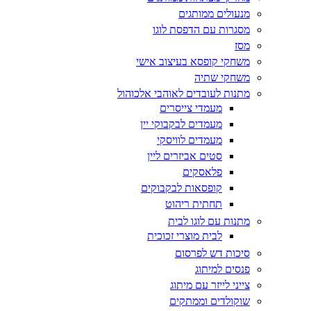
מנעולים ממותגים
מסגרות עם הדפסת לוגו
מסז
משחקי קופסא בעיצוב אישי
משחקי שתיה
מתנות לעובדים לאוהבי אלכוהול
מעמדי צייסרים
מעמדים לבקבוקי יין
מעמדים לוויסקי
סטים אביזרים ליין
פלאסקים
קופסאות לבקבוקים
תחתית ריהוט
מתנות עם לוגו לבית
לבית מוצרי זכוכית
סיכות דש לפרסום
פנסים למיתוג
צייני לייזר עם מיתוג
שוקולדים וממתקים