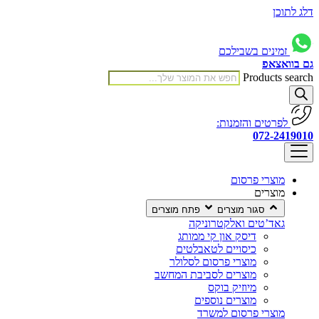
דלג לתוכן
זמינים בשבילכם
גם בוואצאפ
Products search
לפרטים והזמנות:
072-2419010
מוצרי פרסום
מוצרים
סגור מוצרים
פתח מוצרים
גאד’טים ואלקטרוניקה
דיסק און קי ממותג
כיסויים לטאבלטים
מוצרי פרסום לסלולר
מוצרים לסביבת המחשב
מיוזיק בוקס
מוצרים נוספים
מוצרי פרסום למשרד