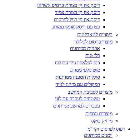
דיסק און קי בצורת כרטיס אשראי
דיסק און קי בצורת צמיד
דיסק און קי רגיל לפרסום
עט עם דיסק אונקי ממותג
כיסויים לטאבלטים
מוצרי פרסום לסלולר
אוזניות ממותגות
בלו טות
כיס לפלאפון נייד עם לוגו
מוט סלפי ממותג
סוללות הטענה ממותגות
רמקולים עם מיתוג לנייד
מוצרים לסביבת המחשב
משטחים לעכבר עם לוגו
עכברים למחשב ממותגים
מוצרים נוספים
מיוזיק בוקס
דפוס לפרסום וקד"מ
יומנים ממותגים