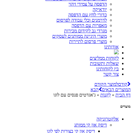
הדפסה על צמידי זיהוי
יודאיקה
כדורי לחץ עם הדפסה
לדרמנים וכלי עבודה לפרסום
מאפרות עם הדפסה
מגרדי גב לקידום מכירות
מוצרי היגיינה ממותגים לעסקים
מוצרי פרסום לתיירות
אודותינו
לקוחות ממליצים
שאלות ותשובות
בין לקוחותינו
צור קשר
קודם
למוצר הקודם
המוצרים הבאים
הבא
דף הבית
»
לִקְנוֹת
»
ג'אגדטים פנסים עם לוגו
מוצרים
אלקטרוניקה
דיסק און קי ממותג
דיסק און קי בצורות לפי לוגו