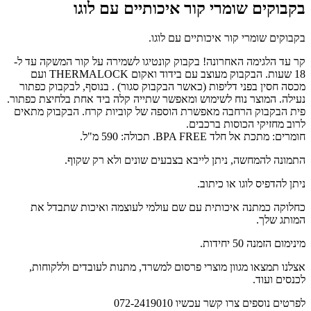
בקבוקים שומרי קור איכותיים עם לוגו
בקבוקים שומרי קור איכותיים עם לוגו.
קר עד הלגימה האחרונה! בקבוק קונטיגו לשמירה על קור המשקה עד ל-
18 שעות. הבקבוק מעוצב עם בידוד ואקום THERMALOCK ועם
מכסה חסין בפני דליפות (כאשר הבקבוק סגור) . בנוסף, לבקבוק כפתור
נעילה. המוצר נוח לשימוש ומאפשר שתייה קלה ביד אחת בלחיצת כפתור.
פית הבקבוק הרחבה מאפשרת הוספה של קוביות קרח. הבקבוק מתאים
לרוב מחזיקי הכוסות ברכבים.
חומרים: מתכת אל חלד BPA FREE. תכולה: 590 מ"ל.
התמונה להמחשה, ניתן לייבא בצבעים שונים ולא רק שקוף.
ניתן להדפיס לוגו או כיתוב.
כחלוקה כמתנה איכותית עם שם עולמי לעוצמה ואיכות שתבדל את
המותג שלך.
מינימום הזמנה 50 יחידות.
אצלנו תמצאו מגוון מוצרי פרסום למשרד, מתנות לעובדים וללקוחות,
לכנסים ועוד.
לפרטים נוספים צרו קשר עכשיו 072-2419010