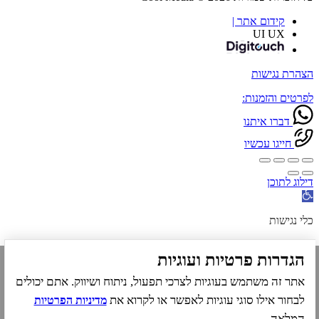
קידום אתר |
UI UX
הצהרת נגישות
לפרטים והזמנות:
דברו איתנו
חייגו עכשיו
דילוג לתוכן
פתח
סרגל
נגישות
כלי נגישות
הגדל טקסט
הגדרות פרטיות ועוגיות
הקטן טקסט
גווני אפור
אתר זה משתמש בעוגיות לצרכי תפעול, ניתוח ושיווק. אתם יכולים
ניגודיות גבוהה
לבחור אילו סוגי עוגיות לאפשר או לקרוא את
מדיניות הפרטיות
ניגודיות הפוכה
רקע בהיר
המלאה.