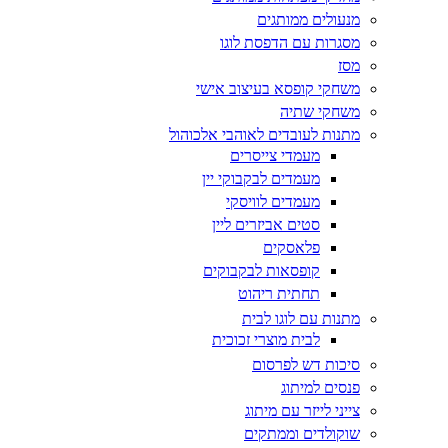
מנעולים ממותגים
מסגרות עם הדפסת לוגו
מסז
משחקי קופסא בעיצוב אישי
משחקי שתיה
מתנות לעובדים לאוהבי אלכוהול
מעמדי צייסרים
מעמדים לבקבוקי יין
מעמדים לוויסקי
סטים אביזרים ליין
פלאסקים
קופסאות לבקבוקים
תחתית ריהוט
מתנות עם לוגו לבית
לבית מוצרי זכוכית
סיכות דש לפרסום
פנסים למיתוג
צייני לייזר עם מיתוג
שוקולדים וממתקים