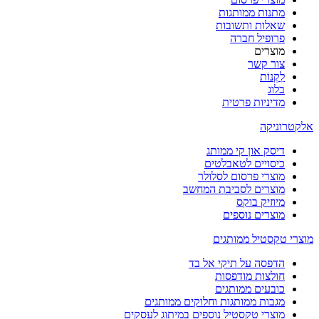
מתנות ממותגות
שאלות ותשובות
פרופיל חברה
מוצרים
צור קשר
לִקְנוֹת
בלוג
מדיניות פרטית
אלקטרוניקה
דיסק און קי ממותג
כיסויים לטאבלטים
מוצרי פרסום לסלולר
מוצרים לסביבת המחשב
מיוזיק בוקס
מוצרים נוספים
מוצרי טקסטיל ממותגים
הדפסה על תיקי אל בד
חולצות מודפסות
כובעים ממותגים
מגבות ממותגות וחלוקים ממותגים
מוצרי טקסטיל נוספים במיתוג לעסקים