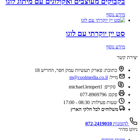
בקבוקים מעוצבים ואקולוגים עם מיתוג לוגו
מידע נוסף
סט יין יוקרתי עם לוגו
מידע נוסף
יצירת קשר
כתובת:
פארק תעשיות עמק חפר, החריש 18
מייל:
m@coolmedia.co.il
סקייפ:
michael.lempert1
פקס:
077-8969796
שעות פעילות:
08:30 - 17:00
משלוחים לכל חלקי הארץ
להזמנות
072-2419010
ניווט מהיר
מוצרי פרסום