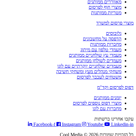
מאווררים ממותגים
מוצרי חוף לפרסום
מטריות ממותגות
מוצרי פרסום למשרד
גלובוסים
הדפסה על מחשבונים
מחברות ממותגות
מעמדי טלפון עם מיתוג
מעמדי עץ שולחניים ממותגים
מעמדים לשולחן ממותגים
מעמדים שולחניים יוקרתיים עם לוגו
משחקי מנהלים מעץ ומשחקי חשיבה
משטחים לעכבר לפרסום
דפוס לפרסום וקד"מ
יומנים ממותגים
מוצרי דפוס נוספים לפרסום
מחברות עם לוגו
עקבו אחרינו ברשתות
Facebook-f
Instagram
Youtube
Linkedin-in
כל הזכויות שמורות Cool Media © 2026