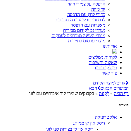
הדפסה על צמידי זיהוי
יודאיקה
כדורי לחץ עם הדפסה
לדרמנים וכלי עבודה לפרסום
מאפרות עם הדפסה
מגרדי גב לקידום מכירות
מוצרי היגיינה ממותגים לעסקים
מוצרי פרסום לתיירות
אודותינו
לקוחות ממליצים
שאלות ותשובות
בין לקוחותינו
צור קשר
קודם
למוצר הקודם
המוצרים הבאים
הבא
דף הבית
»
לִקְנוֹת
»
בקבוקים שומרי קור איכותיים עם לוגו
מוצרים
אלקטרוניקה
דיסק און קי ממותג
דיסק און קי בצורות לפי לוגו