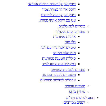
דיסק און קי בצורת כרטיס אשראי
דיסק און קי בצורת צמיד
דיסק און קי רגיל לפרסום
עט עם דיסק אונקי ממותג
כיסויים לטאבלטים
מוצרי פרסום לסלולר
אוזניות ממותגות
בלו טות
כיס לפלאפון נייד עם לוגו
מוט סלפי ממותג
סוללות הטענה ממותגות
רמקולים עם מיתוג לנייד
מוצרים לסביבת המחשב
משטחים לעכבר עם לוגו
עכברים למחשב ממותגים
מוצרים נוספים
מיוזיק בוקס
דפוס לפרסום וקד"מ
יומנים ממותגים