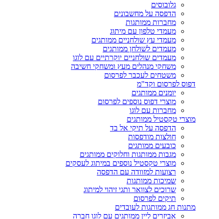
גלובוסים
הדפסה על מחשבונים
מחברות ממותגות
מעמדי טלפון עם מיתוג
מעמדי עץ שולחניים ממותגים
מעמדים לשולחן ממותגים
מעמדים שולחניים יוקרתיים עם לוגו
משחקי מנהלים מעץ ומשחקי חשיבה
משטחים לעכבר לפרסום
דפוס לפרסום וקד"מ
יומנים ממותגים
מוצרי דפוס נוספים לפרסום
מחברות עם לוגו
מוצרי טקסטיל ממותגים
הדפסה על תיקי אל בד
חולצות מודפסות
כובעים ממותגים
מגבות ממותגות וחלוקים ממותגים
מוצרי טקסטיל נוספים במיתוג לעסקים
רצועות למזוודה עם הדפסה
שמיכות ממותגות
שרוכים לצוואר ותגי זיהוי למיתוג
תיקים לפרסום
מתנות חג ממותגות לעובדים
אביזרים ליין ממותגים עם לוגו חברה