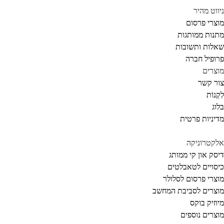
ווט מהיר
צרי פרסום
נות ממותגות
לות ותשובות
ופיל חברה
צרים
ר קשר
קְנוֹת
וג
יניות פרטית
קטרוניקה
סק און קי ממותג
סויים לטאבלטים
צרי פרסום לסלולר
צרים לסביבת המחשב
וזיק בוקס
צרים נוספים