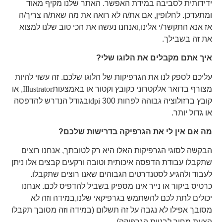
ידידותית לסביבה במידת האפשר. האתר שלנו מקיף מאוד
ומתעדכן. לחלופין, אם את/ה לא רואה את מה שאת/ה צריך/ה
אז אנא התקשר/י אלינו,ואנחנו נעשה את הכי טוב שלנו למצוא
את זה בשבילך.
איך אתם מקבלים את הלוגו שלי?
עליכם לספק לנו את הגרפיקות של הלוגו שלכם. זה עשוי להיות
מצורף בדואר אלקטרוני כקובץ וקטור או באמצעות
Illustrator
, או
קובץ ברזולוציה גבוהה לפחות 300
dpi
ובגודל הנדרש להדפסה
או גדול יותר.
מה אם אין לי את הגרפיקה בדרישות שלכם?
הבקשה לסוגי הגרפיקות האלו היא רק לטובתך, אנחנו רוצים
שתקבלו עבודת הדפסה איכותית וטובה ורקעים קבצים אלו ניתן
לעבוד ולהגיע לסטנדרטים הגבוהים שאנו רוצים שתקבלו.
כרטיס ביקור או נייר אינו מספיק בשביל להדפיס לכם. אנחנו
יכולים לתת לכם להשתמש בגרפיקאי שלנו,במידה וזה לא
מסובך אפילו לא נגבה על זה תשלום (במידה וזה מסובך תקבלו
הצעת מחיר לבניית הגרפיקה).