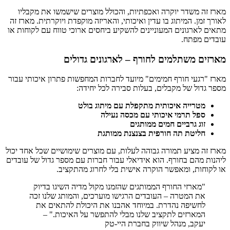
מארז זה משדר יוקרה ואכפתיות, והכולל מוצרים שישמשו את מקבליו
לאורך זמן. המיתוג בו עדין ואיכותי, והאריזה מוקפדת ויוקרתית. מארז זה
מתאים לארגונים המעוניינים להשקיע ביחסים ארוכי טווח עם לקוחות או
עובדים מפתח.
מארזים משתלמים לחורף – לארגונים גדולים
מארז "רגעי חורף חמימים" מיועד לחברות המחפשות פתרון איכותי עבור
מספר גדול של מקבלים, בעלות סבירה לכל יחידה:
מטרייה איכותית מתקפלת עם מיתוג בולט
ספל תרמי איכותי עם מכסה נעילה
זוג גרביים חמים ממותגים
חליטת תה חורפית בצנצנת ממותגת
מארז זה מציע תמורה גבוהה לעלות, עם מוצרים שימושיים שכל אחד יכול
ליהנות מהם בחורף. הוא אידיאלי עבור חברות עם מספר גדול של עובדים
או לקוחות, ומאפשר הוקרה אישית בלי לחרוג מהתקציב.
"מארזי החורף הממותגים שהזמנו מקול מדיה השיגו בדיוק
את המטרה – העובדים הרגישו מוערכים, והמותג שלנו זכה
לחשיפה נהדרת. במיוחד אהבנו את היכולת להתאים את
המארזים לתקציב שלנו מבלי להתפשר על האיכות." –
יעקב, מנהל שיווק בחברת היי-טק