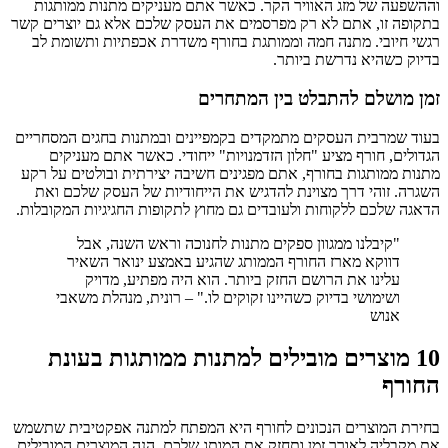
וההשפעה של מזג האוויר הקר. כאשר אתם מעניקים מתנות ממותגות
בתקופה זו, אתם לא רק מפרסמים את העסק שלכם אלא גם יוצרים קשר
רגשי חיובי. מתנה חמה וממותגת בחורף משדרת אכפתיות ותשומת לב
בדיוק כשהיא נדרשת ביותר.
זמן מושלם להתבלט בין המתחרים
בעוד שמרבית העסקים מתמקדים בקמפיינים ובמתנות בחגים המסחריים
הגדולים, חורף מציע "חלון הזדמנויות" ייחודי. כאשר אתם מעניקים
מתנות ממותגות בחורף, אתם מפגינים חשיבה יצירתית ובולטים על רקע
השגרה. זוהי דרך מצוינת להדגיש את הייחודיות של העסק שלכם ואת
הדאגה שלכם ללקוחות ולעובדים גם מחוץ לתקופות החגיגיות המקובלות.
"קיבלנו ממגוון ספקים מתנות לחנוכה וראש השנה, אבל
דווקא מארז החורף הממותג שהגיע באמצע ינואר השאיר
עלינו את הרושם החזק ביותר. הוא היה מפתיע, מדויק
ושימושי בדיוק כשהיינו זקוקים לו." – רונית, מנהלת משאבי
אנוש
10 מוצרים מובילים למתנות ממותגות בעונת
החורף
בחירת המוצרים הנכונים לחורף היא המפתח למתנה אפקטיבית שתשמש
את מקבליה לאורך זמן ותחזק את המותג שלכם. הנה המוצרים המובילים