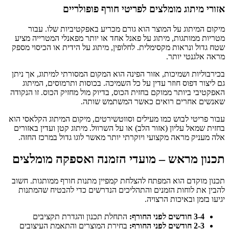
אזורי מיתוג מומלצים לפריטי חורף פופולריים
מיקום המיתוג על המוצר הוא גורם מכריע באפקטיביות שלו. עבור
מטריות ממותגות, מיתוג על פאנל אחד או יותר מפאנלי המטרייה מציע
שטח גדול ונראות מקסימלית. לחלופין, מיתוג על הידית או הכיסוי מספק
מראה אלגנטי יותר.
בכירבוליות ושמיכות, אזור הפינה הוא המקום המסורתי למיתוג, אך ניתן
גם ליצור דפוס חוזר עדין על כל השמיכה. בכוסות ותרמוסים, המיתוג
האפקטיבי ביותר ממוקם בחזית הכוס, בדיוק מול מחזיק הכוס. זו הנקודה
שאנשים אחרים רואים כאשר המשתמש שותה.
עבור פריטי לבוש כמו מעילים וסווטשירטים, מיקום המיתוג הקלאסי הוא
בחזית שמאל עליון (אזור הלב) או על השרוול. מיתוג קטן ועדין באזורים
אלה מעניק מראה מקצועי ויוקרתי יותר מאשר לוגו גדול במרכז החזה.
תכנון מראש – מועדי הזמנה ואספקה מומלצים
תכנון מוקדם הוא המפתח להצלחת קמפיין מתנות חורף ממותגות. חשוב
להבין את לוחות הזמנים והתהליכים הנדרשים כדי להבטיח שהמתנות
יגיעו בזמן ובאיכות הרצויה.
3-4 חודשים לפני החורף:
התחלת תכנון והגדרת תקציבים
2-3 חודשים לפני החורף:
בחירת המוצרים והתאמת העיצובים