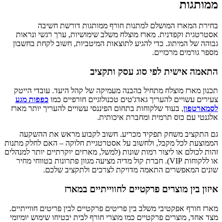
ממותגות
בחירת המארז המושלם למתנות חורף ממותגות דורשת חשיבה
אסטרטגית וקפדנית. מארז מוצלח משלב שימושיות, ערך רגשי ונראות
גבוהה של המיתוג. כדי להגיע לתוצאות המיטביות, חשוב לקחת בחשבון
מספר גורמים מרכזיים.
התאמה אישית לפי סוג עסק ותקציב
תכנון מארז מוצלח מתחיל בהבנה מעמיקה של קהל היעד. עובדי הייטק
צעירים עשויים להעריך גאדג'טים טכנולוגיים חורפיים כמו
כפפות מגע
לסמארטפון
, בעוד שלקוחות בתחום הפיננסי עשויים להעריך יותר מארז
אלגנטי עם כוס תרמית ומחברת איכותית.
גם התקציב משחק תפקיד מכריע. חשוב לקבוע מראש את ההשקעה
הממוצעת לכל מקבל, ולחשוב על אסטרטגיית חלוקה – האם לחלק מתנות
זהות לכולם או ליצור רמות שונות (למשל, מארזים יוקרתיים יותר למנהלים
או ללקוחות VIP). חברת קול מדיה מציעה מגוון פתרונות בטווחי מחיר
שונים המאפשרים התאמה מדויקת לצרכים ולתקציב שלכם.
איזון בין מוצרים פרקטיים לחווייתיים במארז
מארז חורף אפקטיבי משלב בין פריטים פרקטיים לבין פריטים חווייתיים.
מצד אחד, מוצרים פרקטיים כמו מוצרי חורף לבית יבטיחו שימוש יומיומי