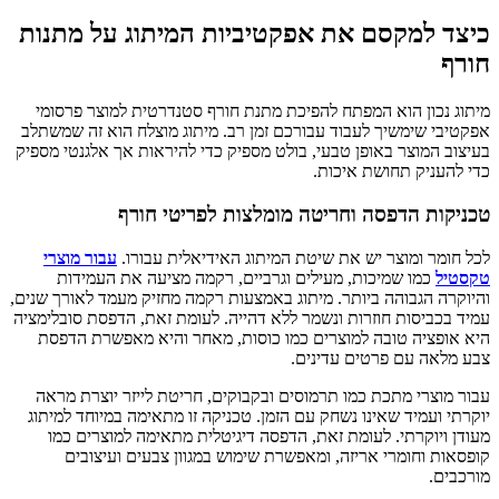
כיצד למקסם את אפקטיביות המיתוג על מתנות
חורף
מיתוג נכון הוא המפתח להפיכת מתנת חורף סטנדרטית למוצר פרסומי
אפקטיבי שימשיך לעבוד עבורכם זמן רב. מיתוג מוצלח הוא זה שמשתלב
בעיצוב המוצר באופן טבעי, בולט מספיק כדי להיראות אך אלגנטי מספיק
כדי להעניק תחושת איכות.
טכניקות הדפסה וחריטה מומלצות לפריטי חורף
לכל חומר ומוצר יש את שיטת המיתוג האידיאלית עבורו.
עבור מוצרי
טקסטיל
כמו שמיכות, מעילים וגרביים, רקמה מציעה את העמידות
והיוקרה הגבוהה ביותר. מיתוג באמצעות רקמה מחזיק מעמד לאורך שנים,
עמיד בכביסות חוזרות ונשמר ללא דהייה. לעומת זאת, הדפסת סובלימציה
היא אופציה טובה למוצרים כמו כוסות, מאחר והיא מאפשרת הדפסת
צבע מלאה עם פרטים עדינים.
עבור מוצרי מתכת כמו תרמוסים ובקבוקים, חריטת לייזר יוצרת מראה
יוקרתי ועמיד שאינו נשחק עם הזמן. טכניקה זו מתאימה במיוחד למיתוג
מעודן ויוקרתי. לעומת זאת, הדפסה דיגיטלית מתאימה למוצרים כמו
קופסאות וחומרי אריזה, ומאפשרת שימוש במגוון צבעים ועיצובים
מורכבים.