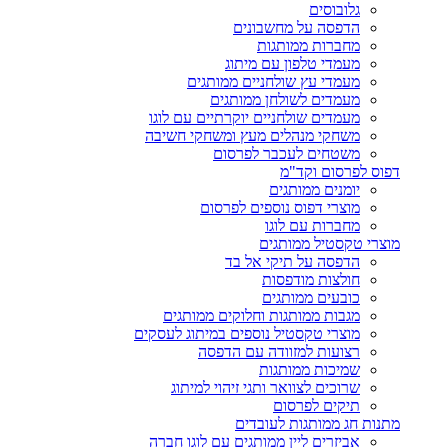
גלובוסים
הדפסה על מחשבונים
מחברות ממותגות
מעמדי טלפון עם מיתוג
מעמדי עץ שולחניים ממותגים
מעמדים לשולחן ממותגים
מעמדים שולחניים יוקרתיים עם לוגו
משחקי מנהלים מעץ ומשחקי חשיבה
משטחים לעכבר לפרסום
דפוס לפרסום וקד"מ
יומנים ממותגים
מוצרי דפוס נוספים לפרסום
מחברות עם לוגו
מוצרי טקסטיל ממותגים
הדפסה על תיקי אל בד
חולצות מודפסות
כובעים ממותגים
מגבות ממותגות וחלוקים ממותגים
מוצרי טקסטיל נוספים במיתוג לעסקים
רצועות למזוודה עם הדפסה
שמיכות ממותגות
שרוכים לצוואר ותגי זיהוי למיתוג
תיקים לפרסום
מתנות חג ממותגות לעובדים
אביזרים ליין ממותגים עם לוגו חברה