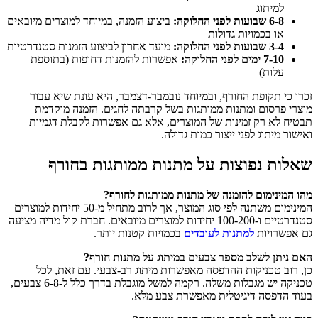
למיתוג
6-8 שבועות לפני החלוקה:
ביצוע הזמנה, במיוחד למוצרים מיובאים
או בכמויות גדולות
3-4 שבועות לפני החלוקה:
מועד אחרון לביצוע הזמנות סטנדרטיות
7-10 ימים לפני החלוקה:
אפשרות להזמנות דחופות (בתוספת
עלות)
זכרו כי תקופת החורף, ובמיוחד נובמבר-דצמבר, היא עונת שיא עבור
מוצרי פרסום ומתנות ממותגות בשל קרבתה לחגים. הזמנה מוקדמת
תבטיח לא רק זמינות של המוצרים, אלא גם אפשרות לקבלת דגמיות
ואישור מיתוג לפני ייצור כמות גדולה.
שאלות נפוצות על מתנות ממותגות בחורף
מהו המינימום להזמנה של מתנות ממותגות לחורף?
המינימום משתנה לפי סוג המוצר, אך לרוב מתחיל מ-50 יחידות למוצרים
סטנדרטיים ו-100-200 יחידות למוצרים מיובאים. חברת קול מדיה מציעה
גם אפשרויות
למתנות לעובדים
בכמויות קטנות יותר.
האם ניתן לשלב מספר צבעים במיתוג על מתנות חורף?
כן, רוב טכניקות ההדפסה מאפשרות מיתוג רב-צבעי. עם זאת, לכל
טכניקה יש מגבלות משלה. רקמה למשל מוגבלת בדרך כלל ל-6-8 צבעים,
בעוד הדפסה דיגיטלית מאפשרת צבע מלא.