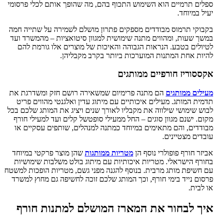
ספלים תרמיים הוא השימוש התכוף בהם, מה שהופך אותם לכלי פרסומי
יעיל במיוחד.
בקבוקי תרמוס מבודדים מספקים פתרון מושלם לשמירה על שתייה חמה
במשך שעות, ומהווים מתנה שימושית למגוון סיטואציות – מהמשרד ועד
לטיולים בטבע. הנראות הגבוהה והאיכות של מוצרים אלו גורמת להם
להיות אחת המתנות המוערכות ביותר בקרב מקבליהן.
אקססוריז חורפיים ממותגים
מעילים ממותגים
הם מתנה פרימיום שמשאירה רושם חזק ומשדרגת את
תדמית המותג. מעילים איכותיים עם מיתוג עדין ואלגנטי מהווים פריט
לבוש שימושי שילווה את מקבליו לאורך שנים ויציג את המותג שלכם בכל
מקום. ישנם מגוון סוגים – החל ממעילי סופטשל קלים ועד למעילי חורף
מבודדים, והם מתאימים במיוחד כמתנה למנהלים, שותפים עסקיים או
עובדים מצטיינים.
אביזר חורף פופולרי נוסף הן
מטריות ממותגות
שהן מוצר פרקטי במיוחד
בחורף הישראלי. מטריות איכותיות עם מיתוג בולט משלבות שימושיות
עם חשיפת מותג מרבית. בנוסף להגנה מפני גשם, מטריות הופכות למשטח
פרסום נייד בימי חורף, וכך המותג שלכם זוכה לחשיפה גם מחוץ למשרד
או לבית.
איך לבחור את המארז המושלם למתנות חורף