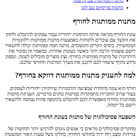
מתנות ממותגות עם הדפסה
מתנות פרימיום עם לוגו
מתנות ממותגות לחורף
עונת החורף מביאה איתה הזדמנות ייחודית עבור עסקים להתבלט ולחזק
את הקשר עם עובדים ולקוחות באמצעות מתנות ממותגות רלוונטיות
ושימושיות. בימים הקרים והגשומים, מתנה חמה וממותגת יכולה להשאיר
רושם עוצמתי הרבה יותר מאשר בעונות אחרות. במאמר זה נסקור את
היתרונות של מתנות ממותגות בחורף, נציג מוצרים מובילים לעונה, ונספק
מידע מקיף שיעזור לכם לתכנן את מערך המתנות החורפי שלכם.
למה להעניק מתנות ממותגות דווקא בחורף?
חורף הוא עונה מיוחדת שמציעה הזדמנויות שיווקיות ייחודיות לעסקים.
בעוד שרוב החברות מתמקדות במתנות בחגים מרכזיים, העניקת מתנות
ממותגות בחורף מאפשרת לכם להתבלט בתקופה פחות עמוסה ולהשאיר
רושם בל יימחה.
השפעה פסיכולוגית של מתנות בעונת החורף
מחקרים פסיכולוגיים מראים כי אנשים נוטים להרגיש יותר תחושות של
בדידות ומצב רוח ירוד בחודשי החורף, בחלקו בשל שעות האור המועטות