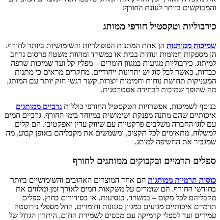
והמבוקשים ביותר לעונת החורף:
כירבוליות וטקסטיל חורפי ממותג
שמיכות ממותגות
הן אחת המתנות הפופולריות והשימושיות ביותר לחורף.
הן מספקות חמימות ונוחות בבית או במשרד ומהוות משטח פרסום נרחב
למיתוג. כירבוליות מגיעות במגוון חומרים – מפליז קל ועד שמיכות שרפה
כבדות, כאשר לכל סוג יש יתרונות ייחודיים. מחקרים מראים כי מתנות
המעניקות תחושת נוחות וחמימות יוצרות קשר רגשי חזק יותר עם המותג,
מה שהופך שמיכות לבחירה אסטרטגית.
בנוסף לשמיכות, אפשרויות הטקסטיל החורפי כוללות
גרביים ממותגים
איכותיים שהם מתנה מפנקת ושימושית במיוחד בימי החורף. גרביים חמים
עם לוגו החברה משלבים פרקטיות עם שיווק עדין ואפקטיבי. הם קלים
למשלוח, מתאימים לכל תקציב, ומשמשים את מקבליהם באופן קבוע, מה
שמגביר את החשיפה למותג.
ספלים תרמיים ובקבוקים ממותגים לחורף
כוסות תרמיות ממותגות
הם אחד המוצרים האהובים והשימושיים ביותר
בחודשי החורף. הם שומרים על משקאות חמים לאורך זמן ומלווים את
מקבליהם לכל מקום – במשרד, בנסיעות, או בסידורים בחוץ. ספלים
תרמיים איכותיים מגיעים במגוון סגנונות וחומרים, החל מספלי נירוסטה
עמידים ועד לספלי קרמיקה עם מכסים לשמירת החום. היתרון הגדול של