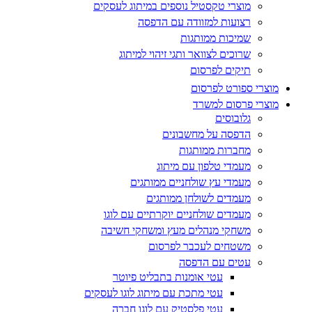
מוצרי טקסטיל נוספים במיתוג לעסקים
רצועות למזוודה עם הדפסה
שמיכות ממותגות
שרוכים לצוואר ותגי זיהוי למיתוג
תיקים לפרסום
מוצרי ספורט לפרסום
מוצרי פרסום למשרד
גלובוסים
הדפסה על מחשבונים
מחברות ממותגות
מעמדי טלפון עם מיתוג
מעמדי עץ שולחניים ממותגים
מעמדים לשולחן ממותגים
מעמדים שולחניים יוקרתיים עם לוגו
משחקי מנהלים מעץ ומשחקי חשיבה
משטחים לעכבר לפרסום
עטים עם הדפסה
עטי אומנות בתבליט פיוטר
עטי מתכת עם מיתוג לוגו לעסקים
עטי פלסטיק עם לוגו חברה