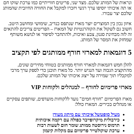
ונראות של המותג שלכם. מצד שני, פריטים חווייתיים כמו ערכת שוקו חם
או תה איכותי יוסיפו ערך רגשי ויזכרו למקבל את החוויה החיובית שהמותג
שלכם יצר עבורו.
איזון נכון בין המוצרים יוצר מארז שנתפס כנדיב, שימושי ומחושב היטב.
חשוב גם לשקול את הקוהרנטיות של המארז – הפריטים צריכים להתאים
זה לזה מבחינת סגנון, צבע ואיכות, ולהתחבר לסיפור או לנושא משותף
שמחזק את המסר של המותג.
5 דוגמאות למארזי חורף ממותגים לפי תקציב
להלן חמש דוגמאות למארזי חורף ממותגים בטווחי מחירים שונים,
מהתקציב הגבוה ועד הנגיש יותר. כל מארז תוכנן כדי לספק ערך מרבי
למקבליו תוך שמירה על ייצוג איכותי של המותג שלכם.
מארזי פרימיום לחורף – למנהלים ולקוחות VIP
מארז הפרימיום "חורף חמים" נועד ללקוחות מועדפים, שותפים עסקיים
או מנהלים בכירים. המארז כולל:
מעיל סופטשל איכותי עם מיתוג מעודן
כירבולית מיקרופייבר כפולה עם רקמה איכותית
תרמוס נירוסטה ממותג שומר חום לשעות רבות
ערכת שוקולטייר פרימיום עם מקלות קינמון