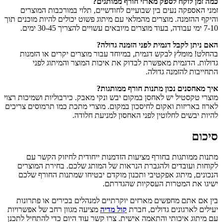
כמה זמן לוקח לספק מארזי חורף ממותגים?
זמני האספקה נעים בין שבועיים לחודשיים, תלוי במורכבות המוצרים
והיקף ההזמנה. מוצרים מהמלאי עם מיתוג פשוט יכולים להיות מוכנים תוך
7-10 ימי עבודה, בעוד מוצרים מיובאים עשויים להצריך 30-45 ימים.
האם ניתן לקבל דגמית לפני הזמנה גדולה?
בהחלט! מומלץ לבקש דגמית, במיוחד עבור מוצרים יקרים או הזמנות
גדולות. הדגמית מאפשרת לבדוק את איכות המוצר והמיתוג לפני
התחייבות להזמנה גדולה.
איך מאחסנים נכון מתנות חורף ממותגות?
מוצרי טקסטיל יש לאחסן במקום יבש ונקי מאבק. כירבוליות ושמיכות רצוי
לארוז באריזות ואקום לחיסכון במקום. מוצרי מתכת כמו תרמוסים צריכים
להיות יבשים לחלוטין לפני האחסון למניעת חלודה.
סיכום
מתנות ממותגות בחורף מציעות הזדמנות ייחודית לחיזוק הקשר עם
לקוחות ועובדים ולהגברת הנראות של המותג שלכם. בחירת המוצרים
הנכונים, מיתוג אפקטיבי ותכנון מוקדם יבטיחו שמתנות החורף שלכם
ישיגו את המטרות העסקיות שהגדרתם.
בין אם אתם מחפשים מארזים יוקרתיים למנהלים בכירים או פתרונות
יעילים לארגונים גדולים, חברת
קול מדיה
מציעה מגוון רחב של אפשרויות
עם מיתוג איכותי והתאמה אישית. צרו קשר עוד היום כדי להתחיל לתכנן