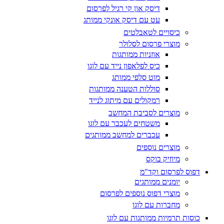
דיסק און קי רגיל לפרסום
עט עם דיסק אונקי ממותג
כיסויים לטאבלטים
מוצרי פרסום לסלולר
אוזניות ממותגות
כיס לפלאפון נייד עם לוגו
מוט סלפי ממותג
סוללות הטענה ממותגות
רמקולים עם מיתוג לנייד
מוצרים לסביבת המחשב
משטחים לעכבר עם לוגו
עכברים למחשב ממותגים
מוצרים נוספים
מיוזיק בוקס
דפוס לפרסום וקד"מ
יומנים ממותגים
מוצרי דפוס נוספים לפרסום
מחברות עם לוגו
כוסות תרמיות ממותגות עם לוגו