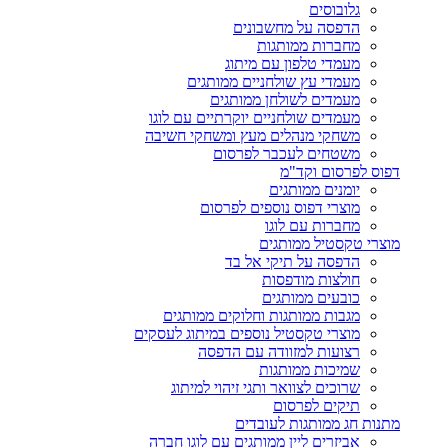
גלובוסים
הדפסה על מחשבונים
מחברות ממותגות
מעמדי טלפון עם מיתוג
מעמדי עץ שולחניים ממותגים
מעמדים לשולחן ממותגים
מעמדים שולחניים יוקרתיים עם לוגו
משחקי מנהלים מעץ ומשחקי חשיבה
משטחים לעכבר לפרסום
דפוס לפרסום וקד"מ
יומנים ממותגים
מוצרי דפוס נוספים לפרסום
מחברות עם לוגו
מוצרי טקסטיל ממותגים
הדפסה על תיקי אל בד
חולצות מודפסות
כובעים ממותגים
מגבות ממותגות וחלוקים ממותגים
מוצרי טקסטיל נוספים במיתוג לעסקים
רצועות למזוודה עם הדפסה
שמיכות ממותגות
שרוכים לצוואר ותגי זיהוי למיתוג
תיקים לפרסום
מתנות חג ממותגות לעובדים
אביזרים ליין ממותגים עם לוגו חברה