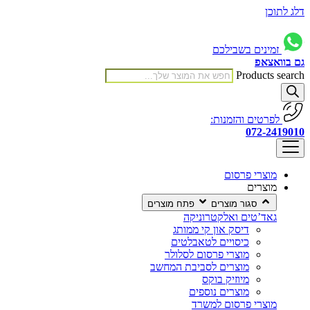
דלג לתוכן
זמינים בשבילכם
גם בוואצאפ
Products search
לפרטים והזמנות:
072-2419010
מוצרי פרסום
מוצרים
סגור מוצרים
פתח מוצרים
גאד’טים ואלקטרוניקה
דיסק און קי ממותג
כיסויים לטאבלטים
מוצרי פרסום לסלולר
מוצרים לסביבת המחשב
מיוזיק בוקס
מוצרים נוספים
מוצרי פרסום למשרד