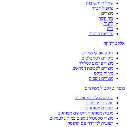
שאלות ותשובות
פרופיל חברה
מוצרים
צור קשר
לִקְנוֹת
בלוג
מדיניות פרטית
אלקטרוניקה
דיסק און קי ממותג
כיסויים לטאבלטים
מוצרי פרסום לסלולר
מוצרים לסביבת המחשב
מיוזיק בוקס
מוצרים נוספים
מוצרי טקסטיל ממותגים
הדפסה על תיקי אל בד
חולצות מודפסות
כובעים ממותגים
מגבות ממותגות וחלוקים ממותגים
מוצרי טקסטיל נוספים במיתוג לעסקים
רצועות למזוודה עם הדפסה