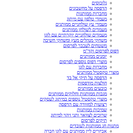
גלובוסים
הדפסה על מחשבונים
מחברות ממותגות
מעמדי טלפון עם מיתוג
מעמדי עץ שולחניים ממותגים
מעמדים לשולחן ממותגים
מעמדים שולחניים יוקרתיים עם לוגו
משחקי מנהלים מעץ ומשחקי חשיבה
משטחים לעכבר לפרסום
דפוס לפרסום וקד"מ
יומנים ממותגים
מוצרי דפוס נוספים לפרסום
מחברות עם לוגו
מוצרי טקסטיל ממותגים
הדפסה על תיקי אל בד
חולצות מודפסות
כובעים ממותגים
מגבות ממותגות וחלוקים ממותגים
מוצרי טקסטיל נוספים במיתוג לעסקים
רצועות למזוודה עם הדפסה
שמיכות ממותגות
שרוכים לצוואר ותגי זיהוי למיתוג
תיקים לפרסום
מתנות חג ממותגות לעובדים
אביזרים ליין ממותגים עם לוגו חברה