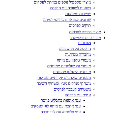
מוצרי טקסטיל נוספים במיתוג לעסקים
רצועות למזוודה עם הדפסה
שמיכות ממותגות
שרוכים לצוואר ותגי זיהוי למיתוג
תיקים לפרסום
מוצרי ספורט לפרסום
מוצרי פרסום למשרד
גלובוסים
הדפסה על מחשבונים
מחברות ממותגות
מעמדי טלפון עם מיתוג
מעמדי עץ שולחניים ממותגים
מעמדים לשולחן ממותגים
מעמדים שולחניים יוקרתיים עם לוגו
משחקי מנהלים מעץ ומשחקי חשיבה
משטחים לעכבר לפרסום
עטים עם הדפסה
עטי אומנות בתבליט פיוטר
עטי מתכת עם מיתוג לוגו לעסקים
עטי פלסטיק עם לוגו חברה