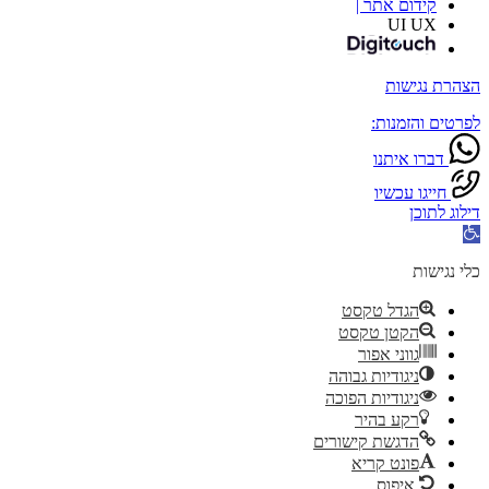
קידום אתר |
UI UX
הצהרת נגישות
לפרטים והזמנות:
דברו איתנו
חייגו עכשיו
דילוג לתוכן
פתח
סרגל
נגישות
כלי נגישות
הגדל טקסט
הקטן טקסט
גווני אפור
ניגודיות גבוהה
ניגודיות הפוכה
רקע בהיר
הדגשת קישורים
פונט קריא
איפוס