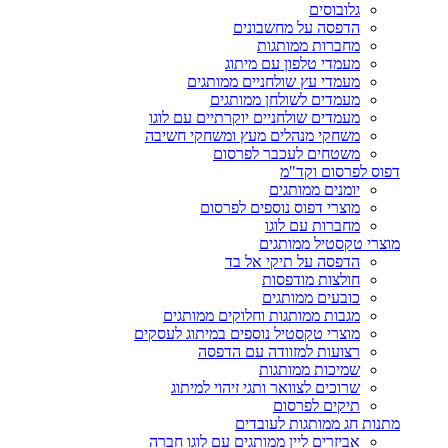
גלובוסים
הדפסה על מחשבונים
מחברות ממותגות
מעמדי טלפון עם מיתוג
מעמדי עץ שולחניים ממותגים
מעמדים לשולחן ממותגים
מעמדים שולחניים יוקרתיים עם לוגו
משחקי מנהלים מעץ ומשחקי חשיבה
משטחים לעכבר לפרסום
דפוס לפרסום וקד"מ
יומנים ממותגים
מוצרי דפוס נוספים לפרסום
מחברות עם לוגו
מוצרי טקסטיל ממותגים
הדפסה על תיקי אל בד
חולצות מודפסות
כובעים ממותגים
מגבות ממותגות וחלוקים ממותגים
מוצרי טקסטיל נוספים במיתוג לעסקים
רצועות למזוודה עם הדפסה
שמיכות ממותגות
שרוכים לצוואר ותגי זיהוי למיתוג
תיקים לפרסום
מתנות חג ממותגות לעובדים
אביזרים ליין ממותגים עם לוגו חברה