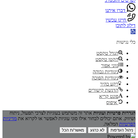
לפרטים והזמנות:
דברו איתנו
חייגו עכשיו
דילוג לתוכן
פתח
סרגל
נגישות
כלי נגישות
הגדל טקסט
הקטן טקסט
גווני אפור
ניגודיות גבוהה
ניגודיות הפוכה
רקע בהיר
הדגשת קישורים
פונט קריא
איפוס
הגדרות פרטיות ועוגיות
אתר זה משתמש בעוגיות לצרכי תפעול, ניתוח
ושיווק. אתם יכולים לבחור אילו סוגי עוגיות לאפשר או לקרוא את
מדיניות
הפרטיות
המלאה.
ניהול העדפות
לא כרגע
מאשר/ת הכל
Powered by