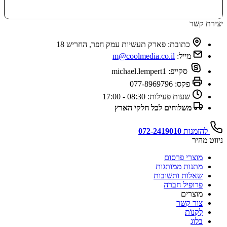
מידע נוסף
יצירת קשר
כתובת:
פארק תעשיות עמק חפר, החריש 18
מייל:
m@coolmedia.co.il
סקייפ:
michael.lempert1
פקס:
077-8969796
שעות פעילות:
08:30 - 17:00
משלוחים לכל חלקי הארץ
להזמנות
072-2419010
ניווט מהיר
מוצרי פרסום
מתנות ממותגות
שאלות ותשובות
פרופיל חברה
מוצרים
צור קשר
לִקְנוֹת
בלוג