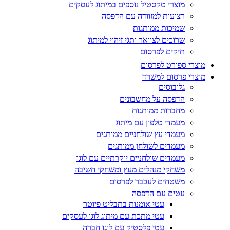
מוצרי טקסטיל נוספים במיתוג לעסקים
רצועות למזוודה עם הדפסה
שמיכות ממותגות
שרוכים לצוואר ותגי זיהוי למיתוג
תיקים לפרסום
מוצרי ספורט לפרסום
מוצרי פרסום למשרד
גלובוסים
הדפסה על מחשבונים
מחברות ממותגות
מעמדי טלפון עם מיתוג
מעמדי עץ שולחניים ממותגים
מעמדים לשולחן ממותגים
מעמדים שולחניים יוקרתיים עם לוגו
משחקי מנהלים מעץ ומשחקי חשיבה
משטחים לעכבר לפרסום
עטים עם הדפסה
עטי אומנות בתבליט פיוטר
עטי מתכת עם מיתוג לוגו לעסקים
עטי פלסטיק עם לוגו חברה