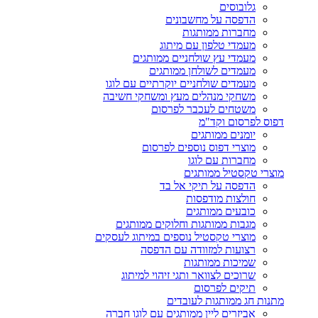
גלובוסים
הדפסה על מחשבונים
מחברות ממותגות
מעמדי טלפון עם מיתוג
מעמדי עץ שולחניים ממותגים
מעמדים לשולחן ממותגים
מעמדים שולחניים יוקרתיים עם לוגו
משחקי מנהלים מעץ ומשחקי חשיבה
משטחים לעכבר לפרסום
דפוס לפרסום וקד"מ
יומנים ממותגים
מוצרי דפוס נוספים לפרסום
מחברות עם לוגו
מוצרי טקסטיל ממותגים
הדפסה על תיקי אל בד
חולצות מודפסות
כובעים ממותגים
מגבות ממותגות וחלוקים ממותגים
מוצרי טקסטיל נוספים במיתוג לעסקים
רצועות למזוודה עם הדפסה
שמיכות ממותגות
שרוכים לצוואר ותגי זיהוי למיתוג
תיקים לפרסום
מתנות חג ממותגות לעובדים
אביזרים ליין ממותגים עם לוגו חברה