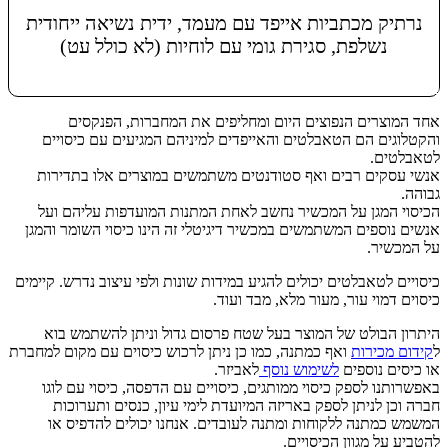
נרתיק מכתביות אייפד עם מעמד, ידית נשיאה ייחודית
נשלפת, סגירת גומי עם לוחיות (לא כולל עט)
מידע נוסף
אחד המוצרים הנפוצים היום ומחליפים את המחברות, הפנקסים
והקטלוגים הם הטאבלטים והאייפדים למיניהם המגיעים עם כיסויים
לטאבלטים.
אנשי עסקים רבים ואף סטודנטים משתמשים במוצרים אלו בתדירות
גבוהה.
הכיסוי המגן על המכשיר נחשב לאחת המתנות המועדפות עליהם ועל
אנשים נוספים המשתמשים במכשיר דיגיטלי זה הינו כיסוי השומר והמגן
על המכשיר.
כיסויים לטאבלטים יכולים להגיע במידות שונות ולפי עיצוב נדרש. קיימים
כיסוים דמוי עור, מעור מלא, מבד ועוד.
היתרון הבולט של המוצר בעל שטח פרסום גדול וניתן להשתמש בוא
ל
קידום מכירות
ואף כמתנה, כמו כן ניתן לרכוש כיסוים עם מקום למחברת
או כיסים נוספים
לשימוש נוסף
לאביזר.
באפשרותנו לספק כיסוי ממותגים, כיסויים עם הדפסה, כיסוי עם לוגו
חברה וכן לניתן לספק באריזה המיועדת לימי עיון, כנסים ותערוכות
המשמש כמתנה ללקוחות ומתנה לעובדים. אנחנו יכולים להדפיס או
להטביע על מגוון הכיסויים.