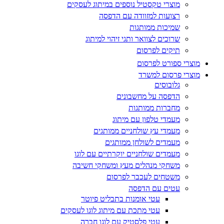
מוצרי טקסטיל נוספים במיתוג לעסקים
רצועות למזוודה עם הדפסה
שמיכות ממותגות
שרוכים לצוואר ותגי זיהוי למיתוג
תיקים לפרסום
מוצרי ספורט לפרסום
מוצרי פרסום למשרד
גלובוסים
הדפסה על מחשבונים
מחברות ממותגות
מעמדי טלפון עם מיתוג
מעמדי עץ שולחניים ממותגים
מעמדים לשולחן ממותגים
מעמדים שולחניים יוקרתיים עם לוגו
משחקי מנהלים מעץ ומשחקי חשיבה
משטחים לעכבר לפרסום
עטים עם הדפסה
עטי אומנות בתבליט פיוטר
עטי מתכת עם מיתוג לוגו לעסקים
עטי פלסטיק עם לוגו חברה