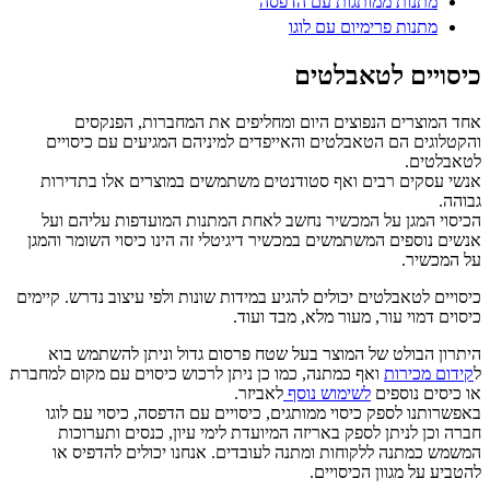
מתנות ממותגות עם הדפסה
מתנות פרימיום עם לוגו
כיסויים לטאבלטים
אחד המוצרים הנפוצים היום ומחליפים את המחברות, הפנקסים
והקטלוגים הם הטאבלטים והאייפדים למיניהם המגיעים עם כיסויים
לטאבלטים.
אנשי עסקים רבים ואף סטודנטים משתמשים במוצרים אלו בתדירות
גבוהה.
הכיסוי המגן על המכשיר נחשב לאחת המתנות המועדפות עליהם ועל
אנשים נוספים המשתמשים במכשיר דיגיטלי זה הינו כיסוי השומר והמגן
על המכשיר.
כיסויים לטאבלטים יכולים להגיע במידות שונות ולפי עיצוב נדרש. קיימים
כיסוים דמוי עור, מעור מלא, מבד ועוד.
היתרון הבולט של המוצר בעל שטח פרסום גדול וניתן להשתמש בוא
ל
קידום מכירות
ואף כמתנה, כמו כן ניתן לרכוש כיסוים עם מקום למחברת
או כיסים נוספים
לשימוש נוסף
לאביזר.
באפשרותנו לספק כיסוי ממותגים, כיסויים עם הדפסה, כיסוי עם לוגו
חברה וכן לניתן לספק באריזה המיועדת לימי עיון, כנסים ותערוכות
המשמש כמתנה ללקוחות ומתנה לעובדים. אנחנו יכולים להדפיס או
להטביע על מגוון הכיסויים.