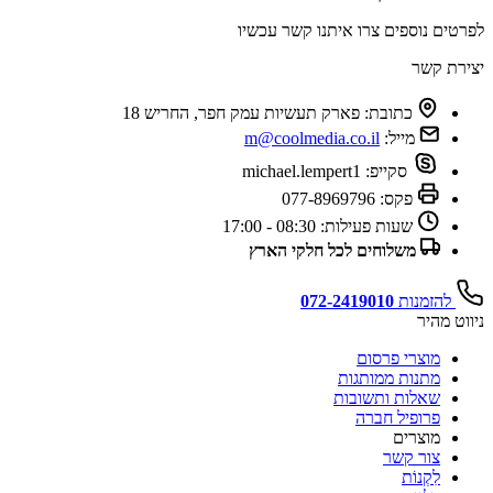
לפרטים נוספים צרו איתנו קשר עכשיו
יצירת קשר
כתובת:
פארק תעשיות עמק חפר, החריש 18
מייל:
m@coolmedia.co.il
סקייפ:
michael.lempert1
פקס:
077-8969796
שעות פעילות:
08:30 - 17:00
משלוחים לכל חלקי הארץ
להזמנות
072-2419010
ניווט מהיר
מוצרי פרסום
מתנות ממותגות
שאלות ותשובות
פרופיל חברה
מוצרים
צור קשר
לִקְנוֹת