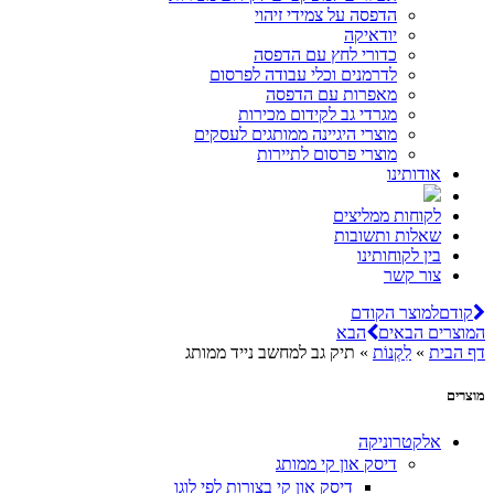
הדפסה על צמידי זיהוי
יודאיקה
כדורי לחץ עם הדפסה
לדרמנים וכלי עבודה לפרסום
מאפרות עם הדפסה
מגרדי גב לקידום מכירות
מוצרי היגיינה ממותגים לעסקים
מוצרי פרסום לתיירות
אודותינו
לקוחות ממליצים
שאלות ותשובות
בין לקוחותינו
צור קשר
קודם
למוצר הקודם
המוצרים הבאים
הבא
דף הבית
»
לִקְנוֹת
»
תיק גב למחשב נייד ממותג
מוצרים
אלקטרוניקה
דיסק און קי ממותג
דיסק און קי בצורות לפי לוגו