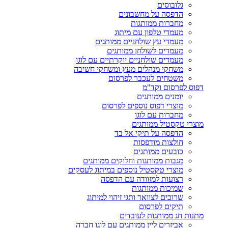
גלובוסים
הדפסה על מחשבונים
מחברות ממותגות
מעמדי טלפון עם מיתוג
מעמדי עץ שולחניים ממותגים
מעמדים לשולחן ממותגים
מעמדים שולחניים יוקרתיים עם לוגו
משחקי מנהלים מעץ ומשחקי חשיבה
משטחים לעכבר לפרסום
דפוס לפרסום וקד"מ
יומנים ממותגים
מוצרי דפוס נוספים לפרסום
מחברות עם לוגו
מוצרי טקסטיל ממותגים
הדפסה על תיקי אל בד
חולצות מודפסות
כובעים ממותגים
מגבות ממותגות וחלוקים ממותגים
מוצרי טקסטיל נוספים במיתוג לעסקים
רצועות למזוודה עם הדפסה
שמיכות ממותגות
שרוכים לצוואר ותגי זיהוי למיתוג
תיקים לפרסום
מתנות חג ממותגות לעובדים
אביזרים ליין ממותגים עם לוגו חברה