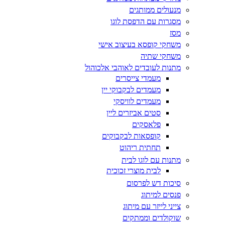
מנעולים ממותגים
מסגרות עם הדפסת לוגו
מסז
משחקי קופסא בעיצוב אישי
משחקי שתיה
מתנות לעובדים לאוהבי אלכוהול
מעמדי צייסרים
מעמדים לבקבוקי יין
מעמדים לוויסקי
סטים אביזרים ליין
פלאסקים
קופסאות לבקבוקים
תחתית ריהוט
מתנות עם לוגו לבית
לבית מוצרי זכוכית
סיכות דש לפרסום
פנסים למיתוג
צייני לייזר עם מיתוג
שוקולדים וממתקים