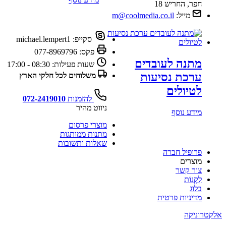
חפר, החריש 18
מייל:
m@coolmedia.co.il
סקייפ:
michael.lempert1
פקס:
077-8969796
מתנה לעובדים
שעות פעילות:
08:30 - 17:00
ערכת נסיעות
משלוחים לכל חלקי הארץ
לטיולים
להזמנות
072-2419010
ניווט מהיר
מידע נוסף
מוצרי פרסום
מתנות ממותגות
שאלות ותשובות
פרופיל חברה
מוצרים
צור קשר
לִקְנוֹת
בלוג
מדיניות פרטית
אלקטרוניקה