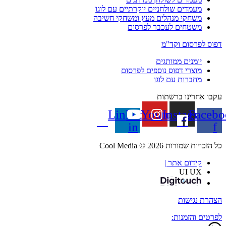
מעמדים שולחניים יוקרתיים עם לוגו
משחקי מנהלים מעץ ומשחקי חשיבה
משטחים לעכבר לפרסום
דפוס לפרסום וקד"מ
יומנים ממותגים
מוצרי דפוס נוספים לפרסום
מחברות עם לוגו
עקבו אחרינו ברשתות
Linkedin-
Youtube
Instagram
Facebo
in
f
כל הזכויות שמורות Cool Media © 2026
קידום אתר |
UI UX
הצהרת נגישות
לפרטים והזמנות: