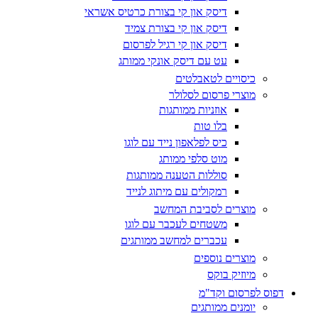
דיסק און קי בצורת כרטיס אשראי
דיסק און קי בצורת צמיד
דיסק און קי רגיל לפרסום
עט עם דיסק אונקי ממותג
כיסויים לטאבלטים
מוצרי פרסום לסלולר
אוזניות ממותגות
בלו טות
כיס לפלאפון נייד עם לוגו
מוט סלפי ממותג
סוללות הטענה ממותגות
רמקולים עם מיתוג לנייד
מוצרים לסביבת המחשב
משטחים לעכבר עם לוגו
עכברים למחשב ממותגים
מוצרים נוספים
מיוזיק בוקס
דפוס לפרסום וקד"מ
יומנים ממותגים