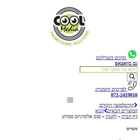
לג
תוכן
זמינים בשבילכם
ם בוואצאפ
Product
searc
לפרטים והזמנות:
072-241901
קודם
למוצר הקודם
מוצרים הבאים
הבא
ף הבית
»
לִקְנוֹת
»
פנס אלומיניום ממותג
וצרים