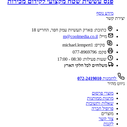
פנס עששית שטח מקצועי לקידום מכירות
מידע נוסף
צירת קשר
כתובת:
פארק תעשיות עמק חפר, החריש 18
מייל:
m@coolmedia.co.il
סקייפ:
michael.lempert1
פקס:
077-8969796
שעות פעילות:
08:30 - 17:00
משלוחים לכל חלקי הארץ
להזמנות
072-2419010
יווט מהיר
מוצרי פרסום
מתנות ממותגות
שאלות ותשובות
פרופיל חברה
מוצרים
צור קשר
לִקְנוֹת