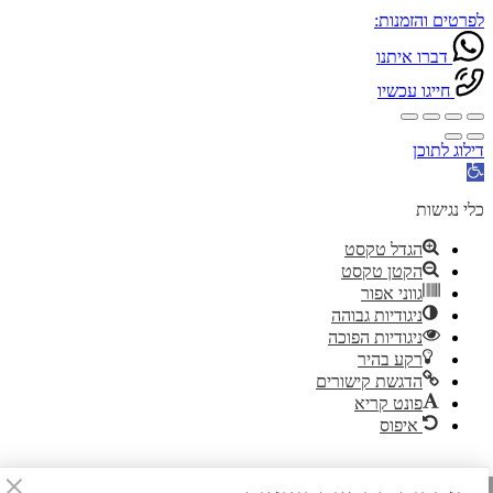
פרטים והזמנות:
דברו איתנו
חייגו עכשיו
ילוג לתוכן
תח
רגל
גישות
לי נגישות
הגדל טקסט
הקטן טקסט
גווני אפור
ניגודיות גבוהה
ניגודיות הפוכה
רקע בהיר
הדגשת קישורים
פונט קריא
איפוס