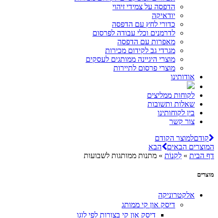
הדפסה על צמידי זיהוי
יודאיקה
כדורי לחץ עם הדפסה
לדרמנים וכלי עבודה לפרסום
מאפרות עם הדפסה
מגרדי גב לקידום מכירות
מוצרי היגיינה ממותגים לעסקים
מוצרי פרסום לתיירות
אודותינו
לקוחות ממליצים
שאלות ותשובות
בין לקוחותינו
צור קשר
קודם
למוצר הקודם
המוצרים הבאים
הבא
דף הבית
»
לִקְנוֹת
»
מתנות ממותגות לשבועות
מוצרים
אלקטרוניקה
דיסק און קי ממותג
דיסק און קי בצורות לפי לוגו