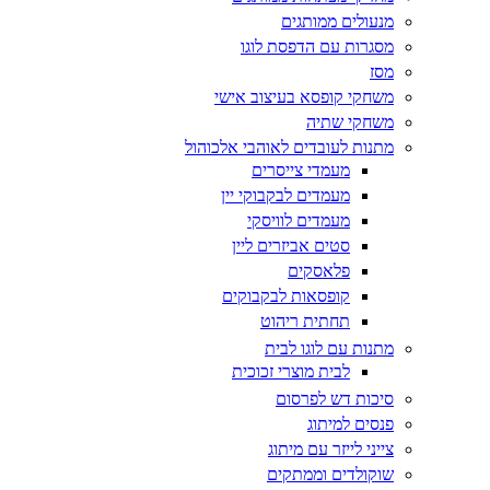
מנעולים ממותגים
מסגרות עם הדפסת לוגו
מסז
משחקי קופסא בעיצוב אישי
משחקי שתיה
מתנות לעובדים לאוהבי אלכוהול
מעמדי צייסרים
מעמדים לבקבוקי יין
מעמדים לוויסקי
סטים אביזרים ליין
פלאסקים
קופסאות לבקבוקים
תחתית ריהוט
מתנות עם לוגו לבית
לבית מוצרי זכוכית
סיכות דש לפרסום
פנסים למיתוג
צייני לייזר עם מיתוג
שוקולדים וממתקים