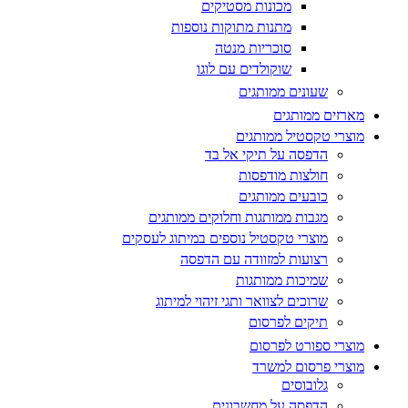
מכונות מסטיקים
מתנות מתוקות נוספות
סוכריות מנטה
שוקולדים עם לוגו
שעונים ממותגים
מארזים ממותגים
מוצרי טקסטיל ממותגים
הדפסה על תיקי אל בד
חולצות מודפסות
כובעים ממותגים
מגבות ממותגות וחלוקים ממותגים
מוצרי טקסטיל נוספים במיתוג לעסקים
רצועות למזוודה עם הדפסה
שמיכות ממותגות
שרוכים לצוואר ותגי זיהוי למיתוג
תיקים לפרסום
מוצרי ספורט לפרסום
מוצרי פרסום למשרד
גלובוסים
הדפסה על מחשבונים