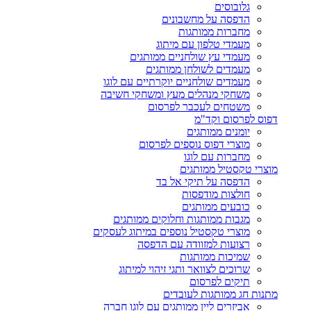
גלובוסים
הדפסה על מחשבונים
מחברות ממותגות
מעמדי טלפון עם מיתוג
מעמדי עץ שולחניים ממותגים
מעמדים לשולחן ממותגים
מעמדים שולחניים יוקרתיים עם לוגו
משחקי מנהלים מעץ ומשחקי חשיבה
משטחים לעכבר לפרסום
דפוס לפרסום וקד"מ
יומנים ממותגים
מוצרי דפוס נוספים לפרסום
מחברות עם לוגו
מוצרי טקסטיל ממותגים
הדפסה על תיקי אל בד
חולצות מודפסות
כובעים ממותגים
מגבות ממותגות וחלוקים ממותגים
מוצרי טקסטיל נוספים במיתוג לעסקים
רצועות למזוודה עם הדפסה
שמיכות ממותגות
שרוכים לצוואר ותגי זיהוי למיתוג
תיקים לפרסום
מתנות חג ממותגות לעובדים
אביזרים ליין ממותגים עם לוגו חברה