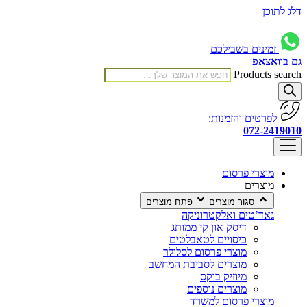
דלג לתוכן
זמינים בשבילכם
גם בוואצאפ
Products search
לפרטים והזמנות:
072-2419010
מוצרי פרסום
מוצרים
סגור מוצרים
פתח מוצרים
גאד’טים ואלקטרוניקה
דיסק און קי ממותג
כיסויים לטאבלטים
מוצרי פרסום לסלולר
מוצרים לסביבת המחשב
מיוזיק בוקס
מוצרים נוספים
מוצרי פרסום למשרד