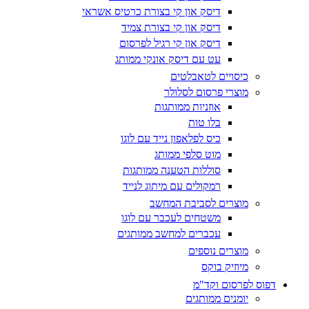
דיסק און קי בצורת כרטיס אשראי
דיסק און קי בצורת צמיד
דיסק און קי רגיל לפרסום
עט עם דיסק אונקי ממותג
כיסויים לטאבלטים
מוצרי פרסום לסלולר
אוזניות ממותגות
בלו טות
כיס לפלאפון נייד עם לוגו
מוט סלפי ממותג
סוללות הטענה ממותגות
רמקולים עם מיתוג לנייד
מוצרים לסביבת המחשב
משטחים לעכבר עם לוגו
עכברים למחשב ממותגים
מוצרים נוספים
מיוזיק בוקס
דפוס לפרסום וקד"מ
יומנים ממותגים