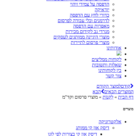
הדפסה על צמידי זיהוי
יודאיקה
כדורי לחץ עם הדפסה
לדרמנים וכלי עבודה לפרסום
מאפרות עם הדפסה
מגרדי גב לקידום מכירות
מוצרי היגיינה ממותגים לעסקים
מוצרי פרסום לתיירות
אודותינו
לקוחות ממליצים
שאלות ותשובות
בין לקוחותינו
צור קשר
קודם
למוצר הקודם
המוצרים הבאים
הבא
דף הבית
»
לִקְנוֹת
»
מוצרי פרסום וקד"מ
מוצרים
אלקטרוניקה
דיסק און קי ממותג
דיסק און קי בצורות לפי לוגו