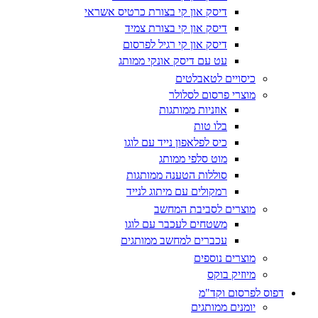
דיסק און קי בצורת כרטיס אשראי
דיסק און קי בצורת צמיד
דיסק און קי רגיל לפרסום
עט עם דיסק אונקי ממותג
כיסויים לטאבלטים
מוצרי פרסום לסלולר
אוזניות ממותגות
בלו טות
כיס לפלאפון נייד עם לוגו
מוט סלפי ממותג
סוללות הטענה ממותגות
רמקולים עם מיתוג לנייד
מוצרים לסביבת המחשב
משטחים לעכבר עם לוגו
עכברים למחשב ממותגים
מוצרים נוספים
מיוזיק בוקס
דפוס לפרסום וקד"מ
יומנים ממותגים