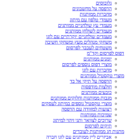
גלובוסים
הדפסה על מחשבונים
מחברות ממותגות
מעמדי טלפון עם מיתוג
מעמדי עץ שולחניים ממותגים
מעמדים לשולחן ממותגים
מעמדים שולחניים יוקרתיים עם לוגו
משחקי מנהלים מעץ ומשחקי חשיבה
משטחים לעכבר לפרסום
דפוס לפרסום וקד"מ
יומנים ממותגים
מוצרי דפוס נוספים לפרסום
מחברות עם לוגו
מוצרי טקסטיל ממותגים
הדפסה על תיקי אל בד
חולצות מודפסות
כובעים ממותגים
מגבות ממותגות וחלוקים ממותגים
מוצרי טקסטיל נוספים במיתוג לעסקים
רצועות למזוודה עם הדפסה
שמיכות ממותגות
שרוכים לצוואר ותגי זיהוי למיתוג
תיקים לפרסום
מתנות חג ממותגות לעובדים
אביזרים ליין ממותגים עם לוגו חברה