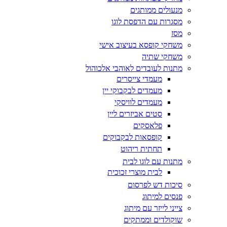
מנעולים ממותגים
מסגרות עם הדפסת לוגו
מסז
משחקי קופסא בעיצוב אישי
משחקי שתיה
מתנות לעובדים לאוהבי אלכוהול
מעמדי צייסרים
מעמדים לבקבוקי יין
מעמדים לוויסקי
סטים אביזרים ליין
פלאסקים
קופסאות לבקבוקים
תחתית ריהוט
מתנות עם לוגו לבית
לבית מוצרי זכוכית
סיכות דש לפרסום
פנסים למיתוג
צייני לייזר עם מיתוג
שוקולדים וממתקים