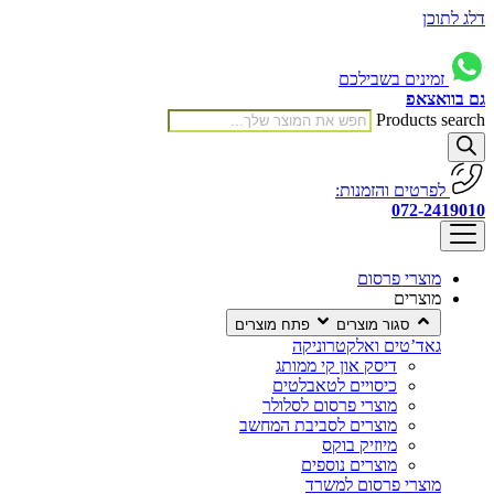
דלג לתוכן
זמינים בשבילכם
גם בוואצאפ
Products search
לפרטים והזמנות:
072-2419010
מוצרי פרסום
מוצרים
סגור מוצרים
פתח מוצרים
גאד’טים ואלקטרוניקה
דיסק און קי ממותג
כיסויים לטאבלטים
מוצרי פרסום לסלולר
מוצרים לסביבת המחשב
מיוזיק בוקס
מוצרים נוספים
מוצרי פרסום למשרד