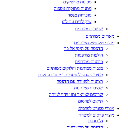
מכונות מסטיקים
מתנות מתוקות נוספות
סוכריות מנטה
שוקולדים עם לוגו
שעונים ממותגים
מארזים ממותגים
מוצרי טקסטיל ממותגים
הדפסה על תיקי אל בד
חולצות מודפסות
כובעים ממותגים
מגבות ממותגות וחלוקים ממותגים
מוצרי טקסטיל נוספים במיתוג לעסקים
רצועות למזוודה עם הדפסה
שמיכות ממותגות
שרוכים לצוואר ותגי זיהוי למיתוג
תיקים לפרסום
מוצרי ספורט לפרסום
מוצרי פרסום למשרד
גלובוסים
הדפסה על מחשבונים