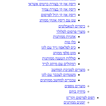
דיסק און קי בצורת כרטיס אשראי
דיסק און קי בצורת צמיד
דיסק און קי רגיל לפרסום
עט עם דיסק אונקי ממותג
כיסויים לטאבלטים
מוצרי פרסום לסלולר
אוזניות ממותגות
בלו טות
כיס לפלאפון נייד עם לוגו
מוט סלפי ממותג
סוללות הטענה ממותגות
רמקולים עם מיתוג לנייד
מוצרים לסביבת המחשב
משטחים לעכבר עם לוגו
עכברים למחשב ממותגים
מוצרים נוספים
מיוזיק בוקס
דפוס לפרסום וקד"מ
יומנים ממותגים