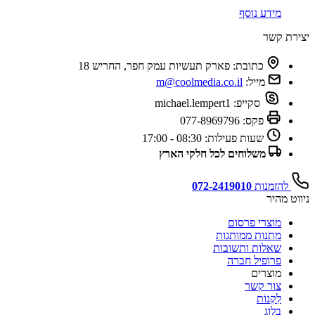
מידע נוסף
יצירת קשר
כתובת:
פארק תעשיות עמק חפר, החריש 18
מייל:
m@coolmedia.co.il
סקייפ:
michael.lempert1
פקס:
077-8969796
שעות פעילות:
08:30 - 17:00
משלוחים לכל חלקי הארץ
להזמנות
072-2419010
ניווט מהיר
מוצרי פרסום
מתנות ממותגות
שאלות ותשובות
פרופיל חברה
מוצרים
צור קשר
לִקְנוֹת
בלוג