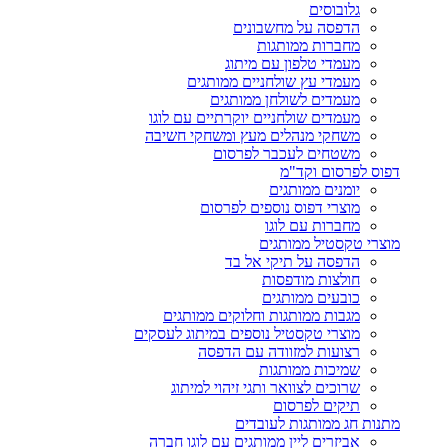
גלובוסים
הדפסה על מחשבונים
מחברות ממותגות
מעמדי טלפון עם מיתוג
מעמדי עץ שולחניים ממותגים
מעמדים לשולחן ממותגים
מעמדים שולחניים יוקרתיים עם לוגו
משחקי מנהלים מעץ ומשחקי חשיבה
משטחים לעכבר לפרסום
דפוס לפרסום וקד"מ
יומנים ממותגים
מוצרי דפוס נוספים לפרסום
מחברות עם לוגו
מוצרי טקסטיל ממותגים
הדפסה על תיקי אל בד
חולצות מודפסות
כובעים ממותגים
מגבות ממותגות וחלוקים ממותגים
מוצרי טקסטיל נוספים במיתוג לעסקים
רצועות למזוודה עם הדפסה
שמיכות ממותגות
שרוכים לצוואר ותגי זיהוי למיתוג
תיקים לפרסום
מתנות חג ממותגות לעובדים
אביזרים ליין ממותגים עם לוגו חברה