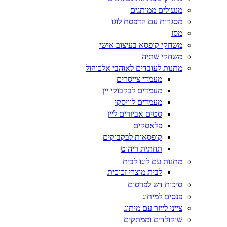
מנעולים ממותגים
מסגרות עם הדפסת לוגו
מסז
משחקי קופסא בעיצוב אישי
משחקי שתיה
מתנות לעובדים לאוהבי אלכוהול
מעמדי צייסרים
מעמדים לבקבוקי יין
מעמדים לוויסקי
סטים אביזרים ליין
פלאסקים
קופסאות לבקבוקים
תחתית ריהוט
מתנות עם לוגו לבית
לבית מוצרי זכוכית
סיכות דש לפרסום
פנסים למיתוג
צייני לייזר עם מיתוג
שוקולדים וממתקים