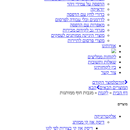
הדפסה על צמידי זיהוי
יודאיקה
כדורי לחץ עם הדפסה
לדרמנים וכלי עבודה לפרסום
מאפרות עם הדפסה
מגרדי גב לקידום מכירות
מוצרי היגיינה ממותגים לעסקים
מוצרי פרסום לתיירות
אודותינו
לקוחות ממליצים
שאלות ותשובות
בין לקוחותינו
צור קשר
קודם
למוצר הקודם
המוצרים הבאים
הבא
דף הבית
»
לִקְנוֹת
»
מגבות חוף ממותגות
מוצרים
אלקטרוניקה
דיסק און קי ממותג
דיסק און קי בצורות לפי לוגו